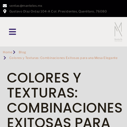
ventas@manteles.mx
Gustavo Díaz Ordaz 104-A Col. Presidentes, Querétaro, 76080
Home
Blog
Colores y Texturas: Combinaciones Exitosas para una Mesa Elegante
COLORES Y
TEXTURAS:
COMBINACIONES
EXITOSAS PARA