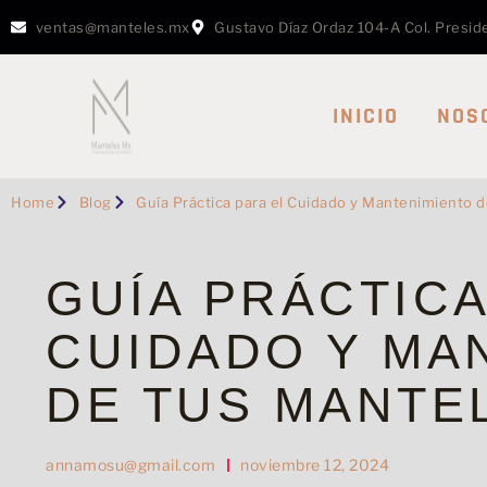
ventas@manteles.mx
Gustavo Díaz Ordaz 104-A Col. Presi
INICIO
NOS
Home
Blog
Guía Práctica para el Cuidado y Mantenimiento 
GUÍA PRÁCTICA
CUIDADO Y MA
DE TUS MANTE
annamosu@gmail.com
noviembre 12, 2024