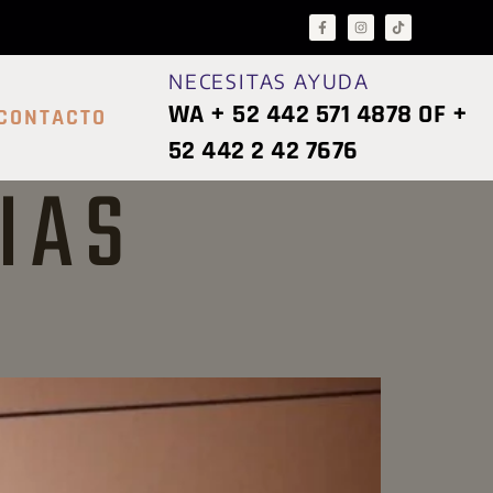
NECESITAS AYUDA
WA + 52 442 571 4878 OF +
CONTACTO
52 442 2 42 7676
IAS